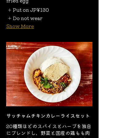
fried egg
Put on
JP¥130
Do not wear
Show More
サッチャムチキンカレーライスセット
20種類ほどのスパイスとハーブを独自
にブレンドし、野菜と国産の鶏もも肉