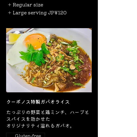
Regular size
Large serving
JP¥120
クーポノス特製ガパオライス
たっぷりの野菜と鶏ミンチ、ハーブと
スパイスを効かせた
オリジナリティ溢れるガパオ。
Gluten-free