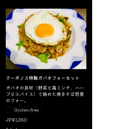
クーポノス特製ガパオフォーセット
ガパオの具材（野菜と鶏ミンチ、ハー
ブとスパイス）で絡めた焼きそば感覚
のフォー。
Gluten-free
JP¥1,350