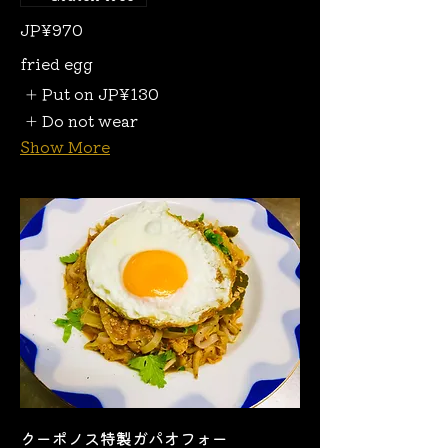
JP¥970
fried egg
Put on
JP¥130
Do not wear
Show More
クーポノス特製ガパオフォー