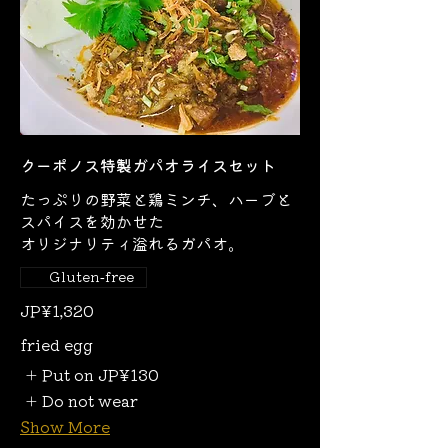
クーポノス特製ガパオライスセット
たっぷりの野菜と鶏ミンチ、ハーブと
スパイスを効かせた
オリジナリティ溢れるガパオ。
Gluten-free
JP¥1,320
fried egg
Put on
JP¥130
Do not wear
Show More