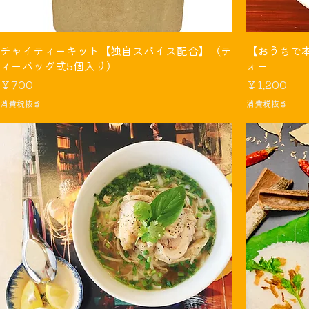
チャイティーキット【独自スパイス配合】（テ
【おうちで
ィーバッグ式5個入り）
ォー
価格
価格
￥700
￥1,200
消費税抜き
消費税抜き