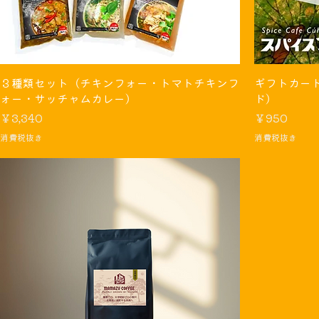
３種類セット（チキンフォー・トマトチキンフ
ギフトカー
ォー・サッチャムカレー）
ド）
価格
価格
￥3,340
￥950
消費税抜き
消費税抜き