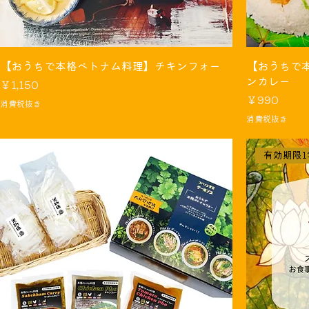
【おうちで本格ベトナム料理】チキンフォー
【おうちで
ンカレー
価格
￥1,150
価格
￥990
消費税抜き
消費税抜き
有効期限1