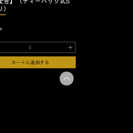
配合】（ティーバッグ式5
り）
き
カートに追加する
づく表記