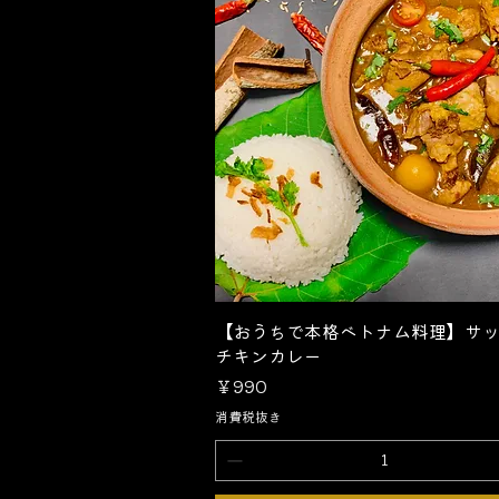
クイックビュー
【おうちで本格ベトナム料理】サ
チキンカレー
価格
￥990
消費税抜き