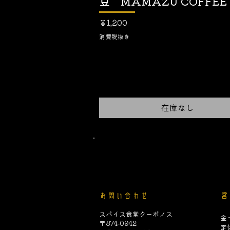
豆 MAMAZU COFFEE
価格
￥1,200
消費税抜き
在庫なし
利用規
お問い合わせ
営
​スパイス食堂クーポノス
金～
〒874-0942
​