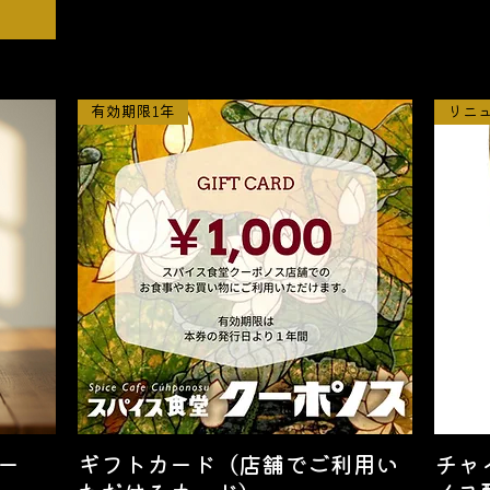
有効期限1年
リニ
ー
ギフトカード（店舗でご利用い
チャ
クイックビュー