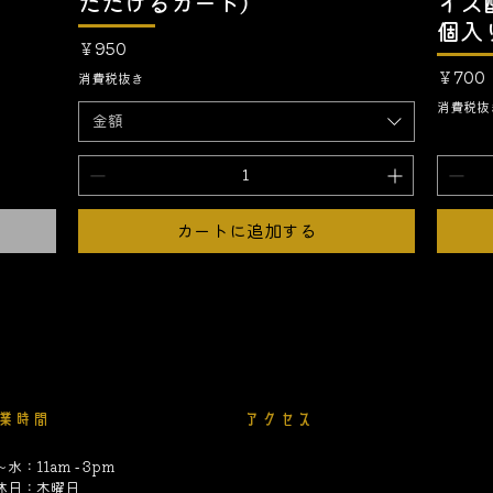
ただけるカード）
イス
個入
価格
￥950
価格
￥700
消費税抜き
消費税抜
金額
カートに追加する
約
個人情報の取扱いについて
特定商取引法に基
業時間
アクセス
水：11am - 3pm
定休日：木曜日