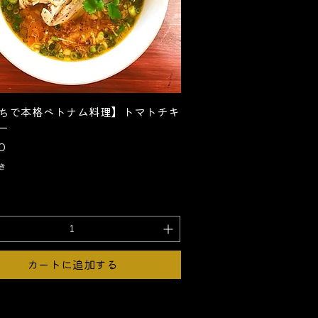
クイックビュー
ちで本格ベトナム料理】トマトチキ
ー
0
き
カートに追加する