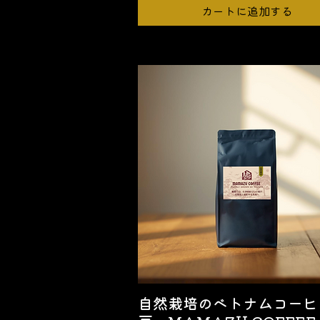
カートに追加する
自然栽培のベトナムコーヒ
クイックビュー