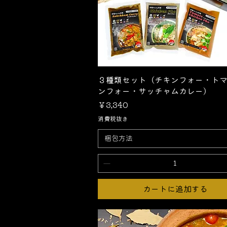
クイックビュー
３種類セット（チキンフォー・ト
ンフォー・サッチャムカレー）
価格
￥3,340
消費税抜き
梱包方法
カートに追加する