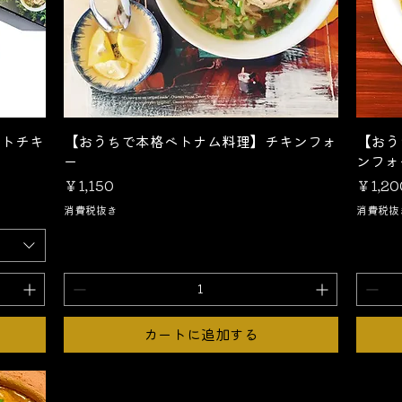
クイックビュー
マトチキ
【おうちで本格ベトナム料理】チキンフォ
【おう
ー
ンフォ
価格
価格
￥1,150
￥1,20
消費税抜き
消費税抜
カートに追加する