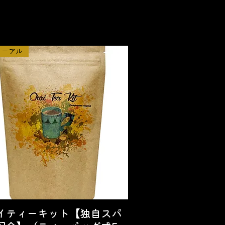
ューアル
イティーキット【独自スパ
クイックビュー