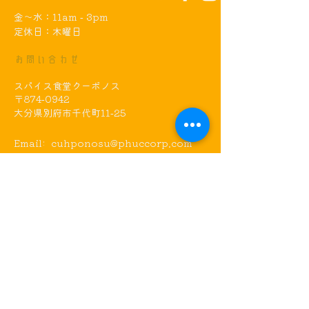
金～水：11am - 3pm
​定休日：木曜日
お問い合わせ
​スパイス食堂クーポノス
〒874-0942
大分県別府市千代町11-25
Email:
cuhponosu@phuccorp.com
Tel:
0977-75-8145
アクセス